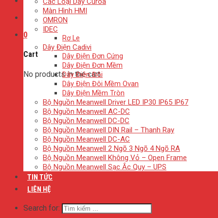
Các Loại Dây Curoa
Màn Hình HMI
OMRON
IDEC
0
Rơ Le
Dây Điện Cadivi
Cart
Dây Điện Đơn Cứng
Dây Điện Đơn Mềm
No products in the cart.
Dây Điện Đôi
Dây Điện Đôi Mềm Ovan
Dây Điện Mềm Tròn
Bộ Nguồn Meanwell Driver LED IP30 IP65 IP67
Bộ Nguồn Meanwell AC-DC
Bộ Nguồn Meanwell DC-DC
Bộ Nguồn Meanwell DIN Rail – Thanh Ray
Bộ Nguồn Meanwell DC-AC
Bộ Nguồn Meanwell 2 Ngõ 3 Ngõ 4 Ngõ RA
Bộ Nguồn Meanwell Không Vỏ – Open Frame
Bộ Nguồn Meanwell Sạc Ắc Quy – UPS
TIN TỨC
LIÊN HỆ
Search for: