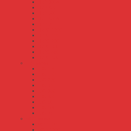
HRP-300N
HRP-450
HRP-600
HRP-600N
HRP-75
HRPG-1000
HRPG-150
HRPG-200
HRPG-300
HRPG-450
HRPG-600
LRS series
LRS-100
LRS-150
LRS-200
LRS-35
LRS-350
LRS-450
LRS-50
LRS-600
LRS-75
MSP series
MSP-100
MSP-1000