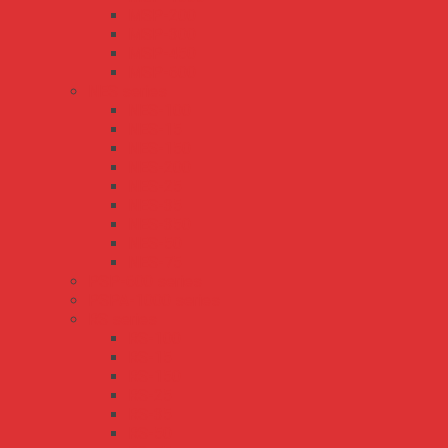
MSP-200
MSP-300
MSP-450
MSP-600
NES series
NES-100
NES-15
NES-150
NES-200
NES-25
NES-35
NES-350
NES-50
NES-75
PSP-600 series
PSPA-1000 series
RS series
RS-100
RS-15
RS-150
RS-25
RS-35
RS-50