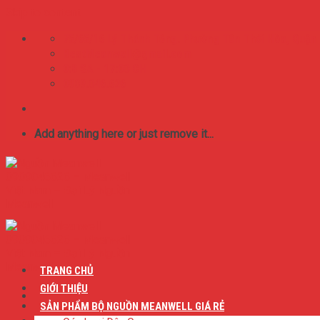
Skip to content
75/65/16 Lý Thánh Tông. Phường Tân Thới Hòa, Quận
BestMeanwell@gmail.com
0:8 SA - 17:00 CH
0909.046.626
Add anything here or just remove it...
TRANG CHỦ
GIỚI THIỆU
SẢN PHẨM BỘ NGUỒN MEANWELL GIÁ RẺ