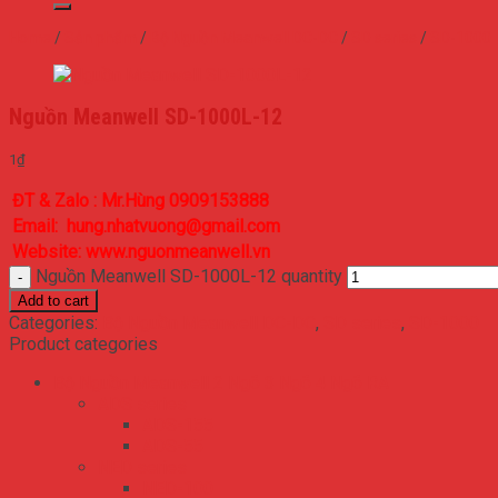
Home
/
Sản phẩm
/
Bộ Nguồn Meanwell DC-DC
/
SD series
/
SD-1000
Nguồn Meanwell SD-1000L-12
1
₫
ĐT & Zalo : Mr.Hùng 0909153888
Email: hung.nhatvuong@gmail.com
Website: www.nguonmeanwell.vn
Nguồn Meanwell SD-1000L-12 quantity
Add to cart
Categories:
Bộ Nguồn Meanwell DC-DC
,
SD series
,
SD-1000
Product categories
Bộ Nguồn Meanwell 2 Ngõ 3 Ngõ 4 Ngõ RA
ADS series
ADS-155
ADS-55
NED series
NED-100