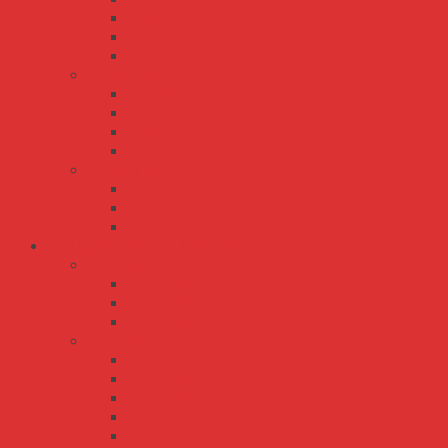
RQ-50
RQ-65
RQ-85
RT series
RT-125
RT-50
RT-65
RT-85
TP series
TP-100
TP-150
TP-75
Bộ Nguồn Meanwell AC-DC
ERP series
ERP-200
ERP-350
ERPF-400
HRP series
HRP-100
HRP-150
HRP-150N
HRP-200
HRP-300