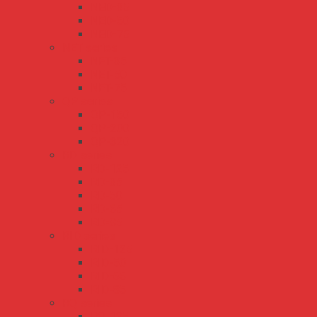
NED-35
NED-50
NED-75
NET series
NET-35
NET-50
NET-75
QP series
QP-150
QP-200
QP-320
RD series
RD-125
RD-35
RD-50
RD-65
RD-85
RID series
RID-125
RID-50
RID-65
RID-85
RQ series
RQ-125