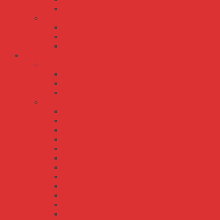
RT-85
TP series
TP-100
TP-150
TP-75
Bộ Nguồn Meanwell AC-DC
ERP series
ERP-200
ERP-350
ERPF-400
HRP series
HRP-100
HRP-150
HRP-150N
HRP-200
HRP-300
HRP-300N
HRP-450
HRP-600
HRP-600N
HRP-75
HRPG-1000
HRPG-150