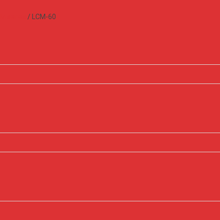
M series
/
LCM-60