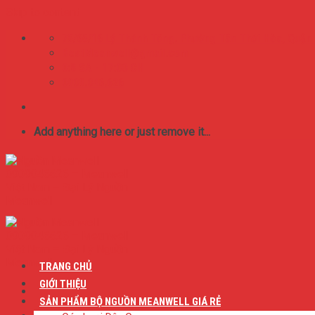
Skip to content
75/65/16 Lý Thánh Tông. Phường Tân Thới Hòa, Quận
BestMeanwell@gmail.com
0:8 SA - 17:00 CH
0909.046.626
Add anything here or just remove it...
TRANG CHỦ
GIỚI THIỆU
SẢN PHẨM BỘ NGUỒN MEANWELL GIÁ RẺ