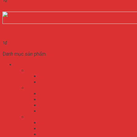
1
₫
Add to cart
Quick View
NGUỒN MEANWELL LCM-60UDA
1
₫
Add to cart
Danh mục sản phẩm
Bộ Nguồn Meanwell 2 Ngõ 3 Ngõ 4 Ngõ RA
ADS series
ADS-155
ADS-55
NED series
NED-100
NED-35
NED-50
NED-75
NET series
NET-35
NET-50
NET-75