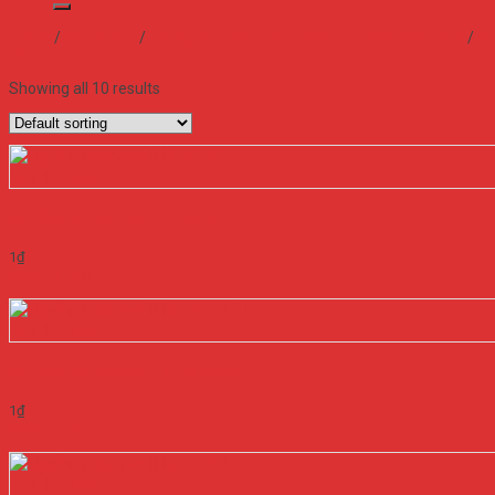
Home
/
Sản phẩm
/
Bộ Nguồn Meanwell Driver LED IP30 IP65 IP67
/
LC
Filter
Showing all 10 results
Quick View
NGUỒN MEANWELL LCM-60
1
₫
Add to cart
Quick View
NGUỒN MEANWELL LCM-60BLE
1
₫
Add to cart
Quick View