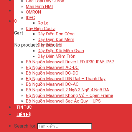
Các Loại Dây Curoa
Màn Hình HMI
OMRON
IDEC
0
Rơ Le
Dây Điện Cadivi
Cart
Dây Điện Đơn Cứng
Dây Điện Đơn Mềm
No products in the cart.
Dây Điện Đôi
Dây Điện Đôi Mềm Ovan
Dây Điện Mềm Tròn
Bộ Nguồn Meanwell Driver LED IP30 IP65 IP67
Bộ Nguồn Meanwell AC-DC
Bộ Nguồn Meanwell DC-DC
Bộ Nguồn Meanwell DIN Rail – Thanh Ray
Bộ Nguồn Meanwell DC-AC
Bộ Nguồn Meanwell 2 Ngõ 3 Ngõ 4 Ngõ RA
Bộ Nguồn Meanwell Không Vỏ – Open Frame
Bộ Nguồn Meanwell Sạc Ắc Quy – UPS
TIN TỨC
LIÊN HỆ
Search for: