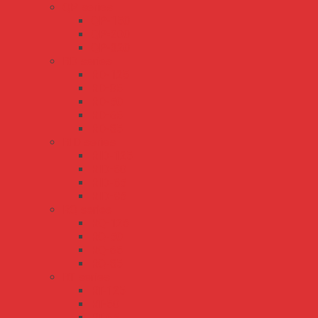
QP series
QP-150
QP-200
QP-320
RD series
RD-125
RD-35
RD-50
RD-65
RD-85
RID series
RID-125
RID-50
RID-65
RID-85
RQ series
RQ-125
RQ-50
RQ-65
RQ-85
RT series
RT-125
RT-50
RT-65