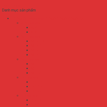
Read more
Danh mục sản phẩm
Bộ Nguồn Meanwell 2 Ngõ 3 Ngõ 4 Ngõ RA
ADS series
ADS-155
ADS-55
NED series
NED-100
NED-35
NED-50
NED-75
NET series
NET-35
NET-50
NET-75
QP series
QP-150
QP-200
QP-320
RD series
RD-125
RD-35