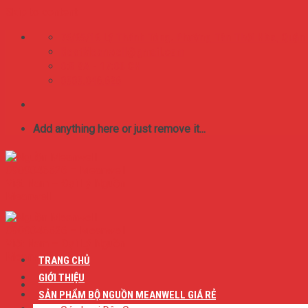
Skip to content
75/65/16 Lý Thánh Tông. Phường Tân Thới Hòa, Quận
BestMeanwell@gmail.com
0:8 SA - 17:00 CH
0909.046.626
Add anything here or just remove it...
TRANG CHỦ
GIỚI THIỆU
SẢN PHẨM BỘ NGUỒN MEANWELL GIÁ RẺ