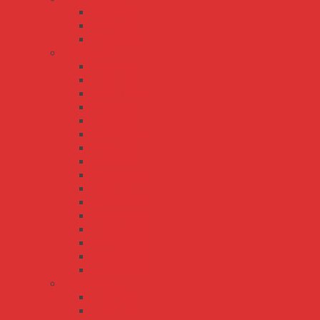
ERP-200
ERP-350
ERPF-400
HRP series
HRP-100
HRP-150
HRP-150N
HRP-200
HRP-300
HRP-300N
HRP-450
HRP-600
HRP-600N
HRP-75
HRPG-1000
HRPG-150
HRPG-200
HRPG-300
HRPG-450
HRPG-600
LRS series
LRS-100
LRS-150