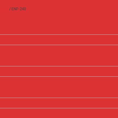
eries
/
ENP-240