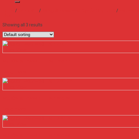
Home
/
Sản phẩm
/
Bộ Nguồn Meanwell Sạc Ắc Quy - UPS
/
ENC ENP s
Filter
Showing all 3 results
Quick View
NGUỒN MEANWELL ENP-240-12
Read more
Quick View
NGUỒN MEANWELL ENP-240-24
Read more
Quick View
NGUỒN MEANWELL ENP-240-48