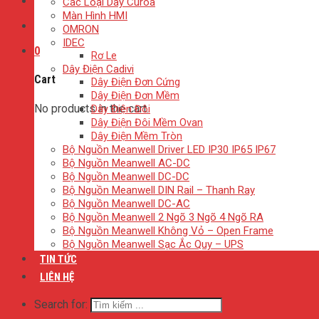
Các Loại Dây Curoa
Màn Hình HMI
OMRON
IDEC
0
Rơ Le
Dây Điện Cadivi
Cart
Dây Điện Đơn Cứng
Dây Điện Đơn Mềm
No products in the cart.
Dây Điện Đôi
Dây Điện Đôi Mềm Ovan
Dây Điện Mềm Tròn
Bộ Nguồn Meanwell Driver LED IP30 IP65 IP67
Bộ Nguồn Meanwell AC-DC
Bộ Nguồn Meanwell DC-DC
Bộ Nguồn Meanwell DIN Rail – Thanh Ray
Bộ Nguồn Meanwell DC-AC
Bộ Nguồn Meanwell 2 Ngõ 3 Ngõ 4 Ngõ RA
Bộ Nguồn Meanwell Không Vỏ – Open Frame
Bộ Nguồn Meanwell Sạc Ắc Quy – UPS
TIN TỨC
LIÊN HỆ
Search for: