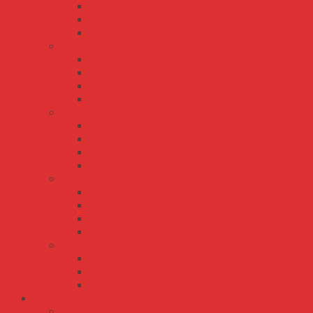
RD-50
RD-65
RD-85
RID series
RID-125
RID-50
RID-65
RID-85
RQ series
RQ-125
RQ-50
RQ-65
RQ-85
RT series
RT-125
RT-50
RT-65
RT-85
TP series
TP-100
TP-150
TP-75
Bộ Nguồn Meanwell AC-DC
ERP series