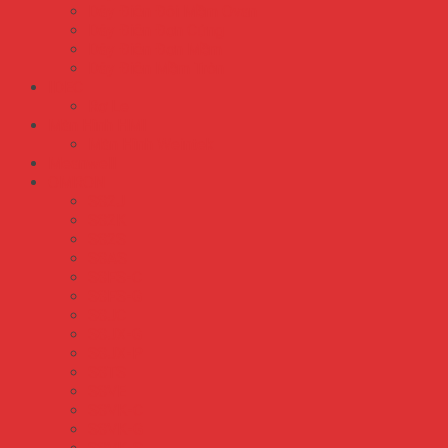
Dây Điện Đôi Mềm Ovan
Dây Điện Đơn Cứng
Dây Điện Đơn Mềm
Dây Điện Mềm Tròn
IDEC
Rơ Le
Màn Hình HMI
Màn Hình Weintek
Meanwell
OMRON
S82J
S82K
S82S
S8AS
S8FS-C
S8FS-G
S8JC
S8JX-G
S8JX-P
S8TS
S8VE
S8VK-C
S8VK-G