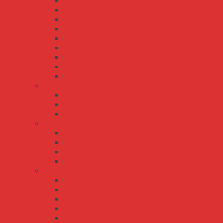
HLG-320H-C
HLG-40H
HLG-480H
HLG-480H-C
HLG-600H
HLG-60H
HLG-60H-C
HLG-80H
HLG-80H-C
LCM series
LCM-25
LCM-40
LCM-60
LPL/LPH/LPLC/LPHC series
LPH-18
LPHC-18
LPL-18
LPLC-18
LPV/LPC series
LPC-100
LPC-150
LPC-20
LPC-35
LPC-60