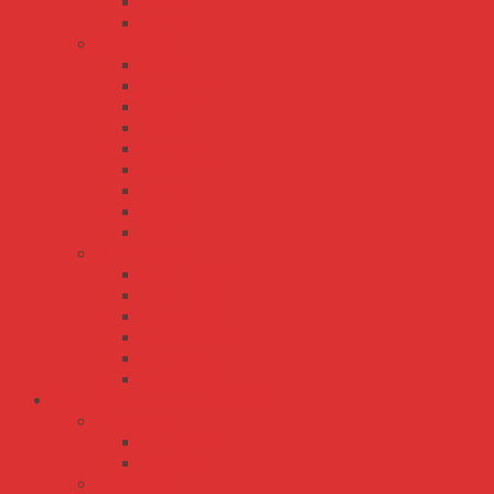
SE-450
SE-600
SP series
SP-100
SP-150
SP-200
SP-240
SP-320
SP-480
SP-500
SP-75
SP-750
UHP series
UHP-1000
UHP-1500
UHP-200
UHP-2500
UHP-350
UHP-500
Bộ Nguồn Meanwell DC-AC
TN series
TN-1500
TN-3000
TS series