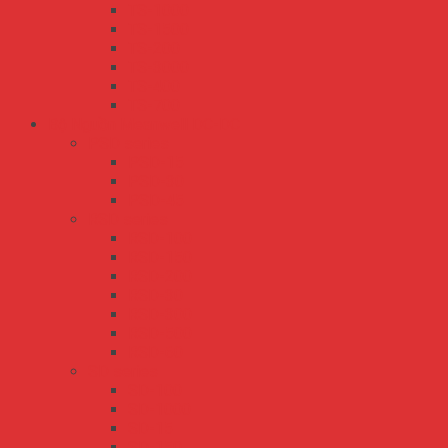
TS-1000
TS-1500
TS-200
TS-3000
TS-400
TS-700
Bộ Nguồn Meanwell DC-DC
PSD series
PSD-15
PSD-30
PSD-45
RSD series
RSD-100
RSD-150
RSD-200
RSD-30
RSD-300
RSD-500
RSD-60
SD series
SD-100
SD-1000
SD-15
SD-150