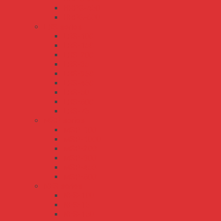
HRPG-450
HRPG-600
LRS series
LRS-100
LRS-150
LRS-200
LRS-35
LRS-350
LRS-450
LRS-50
LRS-600
LRS-75
MSP series
MSP-100
MSP-1000
MSP-200
MSP-300
MSP-450
MSP-600
NES series
NES-100
NES-15
NES-150