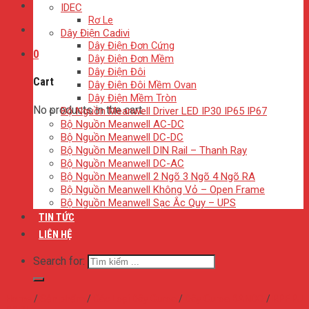
IDEC
Rơ Le
Dây Điện Cadivi
Dây Điện Đơn Cứng
0
Dây Điện Đơn Mềm
Dây Điện Đôi
Cart
Dây Điện Đôi Mềm Ovan
Dây Điện Mềm Tròn
No products in the cart.
Bộ Nguồn Meanwell Driver LED IP30 IP65 IP67
Bộ Nguồn Meanwell AC-DC
Bộ Nguồn Meanwell DC-DC
Bộ Nguồn Meanwell DIN Rail – Thanh Ray
Bộ Nguồn Meanwell DC-AC
Bộ Nguồn Meanwell 2 Ngõ 3 Ngõ 4 Ngõ RA
Bộ Nguồn Meanwell Không Vỏ – Open Frame
Bộ Nguồn Meanwell Sạc Ắc Quy – UPS
TIN TỨC
LIÊN HỆ
Search for:
Home
/
Sản phẩm
/
Các Loại Dây Curoa
/
Dây Curoa BANDO
/
RPF PJ