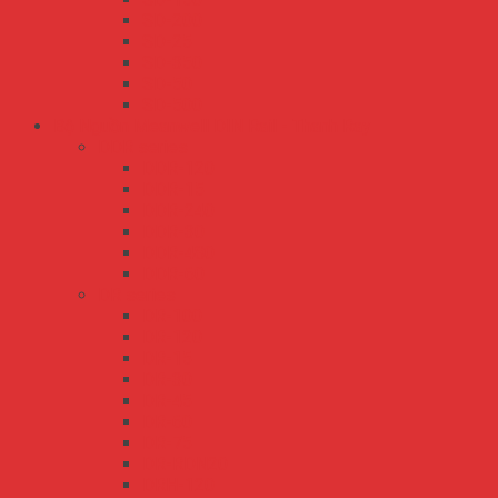
SD-200
SD-25
SD-350
SD-50
SD-500
Bộ Nguồn Meanwell DIN Rail - Thanh Ray
DDR series
DDR-120
DDR-15
DDR-240
DDR-30
DDR-480
DDR-60
DR series
DR-100
DR-120
DR-15
DR-30
DR-45
DR-60
DR-75
DR-RDN20
DRH-120