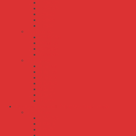
LPV-100
LPV-150
LPV-20
LPV-35
LPV-60
PWM series
PWM-120
PWM-40
PWM-60
PWM-90
XLG series
XLG-100
XLG-150
XLG-200
XLG-240
XLG-25
XLG-50
XLG-75
Bộ Nguồn Meanwell Không Vỏ - Open Frame
EPS Series
EPS-120
EPS-15
EPS-25
EPS-35