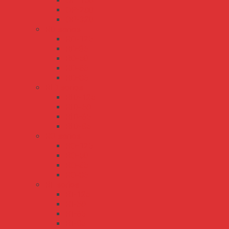
QP-150
QP-200
QP-320
RD series
RD-125
RD-35
RD-50
RD-65
RD-85
RID series
RID-125
RID-50
RID-65
RID-85
RQ series
RQ-125
RQ-50
RQ-65
RQ-85
RT series
RT-125
RT-50
RT-65
RT-85