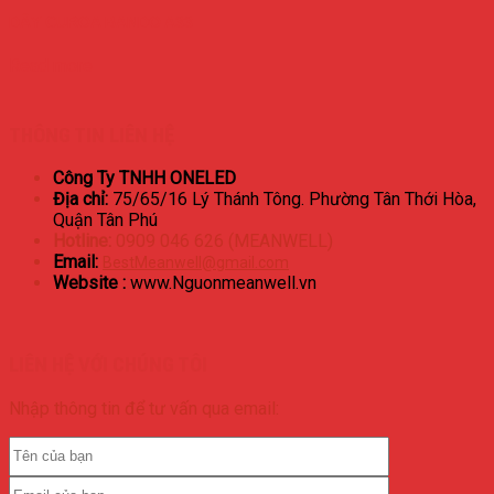
DÂY CUROA BANDO A33
Read more
THÔNG TIN LIÊN HỆ
Công Ty TNHH ONELED
Địa chỉ:
75/65/16 Lý Thánh Tông. Phường Tân Thới Hòa,
Quận Tân Phú
Hotline:
0909 046 626 (MEANWELL)
Email:
BestMeanwell@gmail.com
Website :
www.Nguonmeanwell.vn
LIÊN HỆ VỚI CHÚNG TÔI
Nhập thông tin để tư vấn qua email: