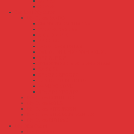
SCP-50
SCP-75
Các Loại Dây Curoa
Dây Curoa BANDO
3M 5M 7M 8M 11M 14M
3V 5V 8V 3VX 5VX
A B C D E M K
AA BB CC
DS5M DS8M DS14M
DXL DL DH L H XH XXH MXL XL
RPF PJ PK PL
S2M S3M S4.5M S5M S8M S14M
SA SB SC
SPA SPB SPC SPZ
T2.5 T5 T10 DT5 DT10
VA VB VC VD VE
XPA XPB XPC XPZ
Dây Curoa CONTITECH
Dây Curoa GATES
Dây Curoa MITSUBOSHI
Dây Curoa MITSUSUMI SANLUX
Dây Curoa OPTIBELT
Dây Điện Cadivi
Dây Điện Đôi