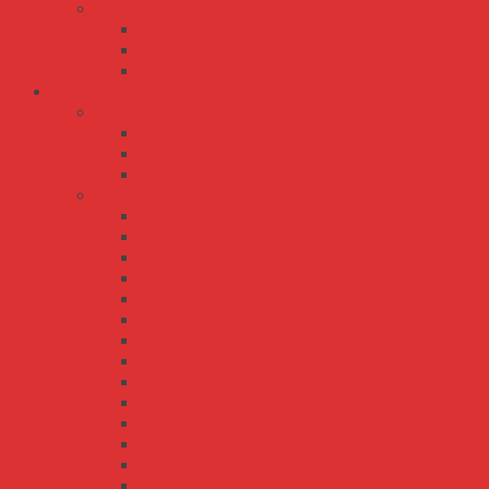
TP series
TP-100
TP-150
TP-75
Bộ Nguồn Meanwell AC-DC
ERP series
ERP-200
ERP-350
ERPF-400
HRP series
HRP-100
HRP-150
HRP-150N
HRP-200
HRP-300
HRP-300N
HRP-450
HRP-600
HRP-600N
HRP-75
HRPG-1000
HRPG-150
HRPG-200
HRPG-300