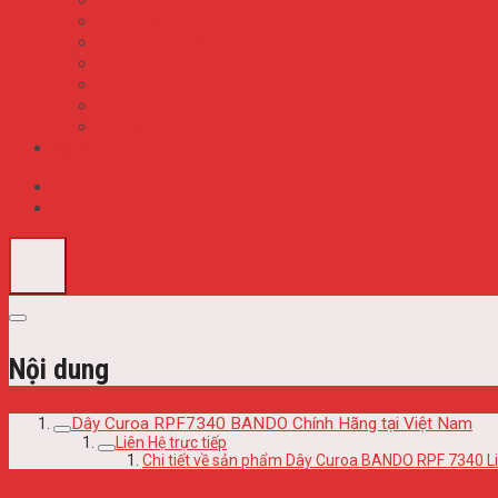
S8VK-S
S8VK-T
S8VK-WA WB
S8VK-X
S8VM
S8VS
S8VT
Tin Tức
Description
Reviews (0)
Nội dung
Dây Curoa RPF7340 BANDO Chính Hãng tại Việt Nam
Liên Hệ trực tiếp
Chi tiết về sản phẩm Dây Curoa BANDO RPF 7340 Li