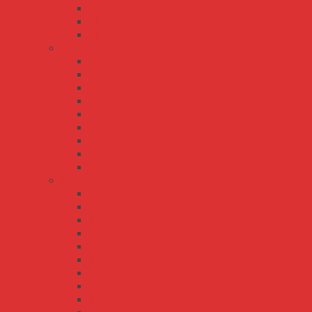
ELG-300
ELG-75
ELG-75-C
HBG series
HBG-100
HBG-100P
HBG-160
HBG-160P
HBG-200
HBG-240
HBG-240P
HBG-60
HBGC-300
HLG/HLG-C series
HLG-100H
HLG-120H
HLG-120H-C
HLG-150H
HLG-185H
HLG-185H-C
HLG-240H
HLG-240H-C
HLG-320H