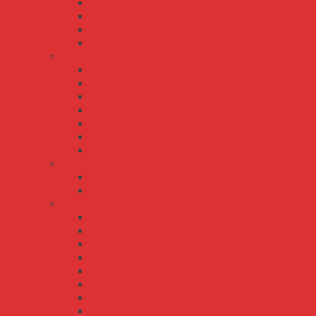
APC-25
APC-35
APC-8
APC-8E
APV series
APV-12
APV-12E
APV-16
APV-16E
APV-35
APV-8
APV-8E
CLG series
CLG-100
CLG-150
ELG/ELG-C series
ELG-100
ELG-100-C
ELG-150
ELG-150-C
ELG-200
ELG-200-C
ELG-240
ELG-240-C