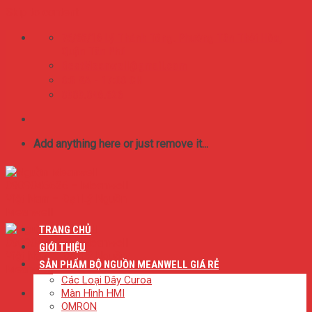
Skip to content
75/65/16 Lý Thánh Tông. Phường Tân Thới Hòa,
Quận Tân Phú
BestMeanwell@gmail.com
0:8 SA - 17:00 CH
0909.046.626
Add anything here or just remove it...
TRANG CHỦ
GIỚI THIỆU
SẢN PHẨM BỘ NGUỒN MEANWELL GIÁ RẺ
Các Loại Dây Curoa
Màn Hình HMI
OMRON