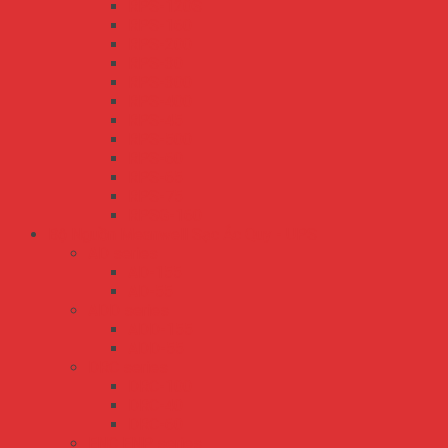
RPS-120S
RPS-160
RPS-200
RPS-30
RPS-300
RPS-400
RPS-45
RPS-500
RPS-60
RPS-65
RPS-75
RPSG-160
Bộ Nguồn Meanwell Sạc Ắc Quy - UPS
AD series
AD-155
AD-55
ADD series
ADD-155
ADD-55
DRC series
DRC-100
DRC-40
DRC-60
ENC ENP series