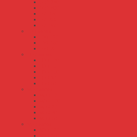
DRP-240
DRP-480
DRT-240
DRT-480
DRT-960
EDR series
EDR-120
EDR-150
EDR-75
HDR series
HDR-100
HDR-15
HDR-150
HDR-30
HDR-60
MDR series
MDR-10
MDR-100
MDR-20
MDR-40
MDR-60
NDR series
NDR-120
NDR-240