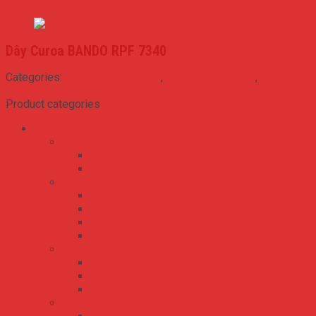
PK PL
Dây Curoa BANDO RPF 7340
Categories:
Các Loại Dây Curoa
,
Dây Curoa BANDO
,
RPF PJ
PK PL
Product categories
Bộ Nguồn Meanwell 2 Ngõ 3 Ngõ 4 Ngõ RA
ADS series
ADS-155
ADS-55
NED series
NED-100
NED-35
NED-50
NED-75
NET series
NET-35
NET-50
NET-75
QP series