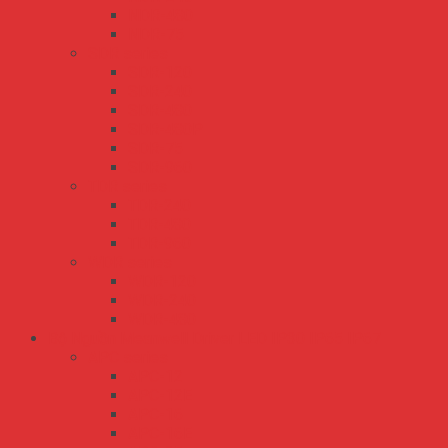
NDR-480
NDR-75
SDR series
SDR-120
SDR-240
SDR-480
SDR-480P
SDR-75
SDR-960
TDR series
TDR-240
TDR-480
TDR-960
WDR series
WDR-120
WDR-240
WDR-480
Bộ Nguồn Meanwell Driver LED IP30 IP65 IP67
APC series
APC-12
APC-12E
APC-16
APC-16E