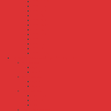
RPS-120S
RPS-160
RPS-200
RPS-30
RPS-300
RPS-400
RPS-45
RPS-500
RPS-60
RPS-65
RPS-75
RPSG-160
Bộ Nguồn Meanwell Sạc Ắc Quy - UPS
AD series
AD-155
AD-55
ADD series
ADD-155
ADD-55
DRC series
DRC-100
DRC-40
DRC-60
ENC ENP series