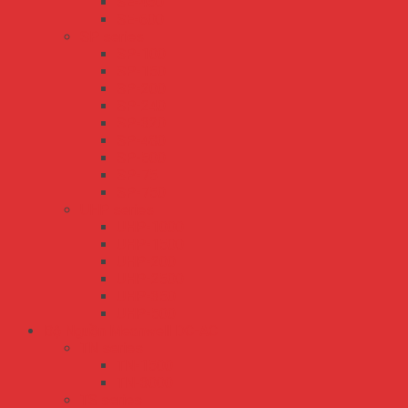
SE-450
SE-600
SP series
SP-100
SP-150
SP-200
SP-240
SP-320
SP-480
SP-500
SP-75
SP-750
UHP series
UHP-1000
UHP-1500
UHP-200
UHP-2500
UHP-350
UHP-500
Bộ Nguồn Meanwell DC-AC
TN series
TN-1500
TN-3000
TS series