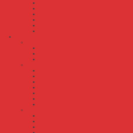
TS-1000
TS-1500
TS-200
TS-3000
TS-400
TS-700
Bộ Nguồn Meanwell DC-DC
PSD series
PSD-15
PSD-30
PSD-45
RSD series
RSD-100
RSD-150
RSD-200
RSD-30
RSD-300
RSD-500
RSD-60
SD series
SD-100
SD-1000
SD-15
SD-150