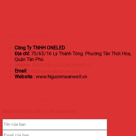
DÂY CUROA BANDO A33
Read more
THÔNG TIN LIÊN HỆ
Công Ty TNHH ONELED
Địa chỉ:
75/65/16 Lý Thánh Tông. Phường Tân Thới Hòa,
Quận Tân Phú
Hotline:
0909 046 626 (MEANWELL)
Email:
BestMeanwell@gmail.com
Website :
www.Nguonmeanwell.vn
LIÊN HỆ VỚI CHÚNG TÔI
Nhập thông tin để tư vấn qua email: