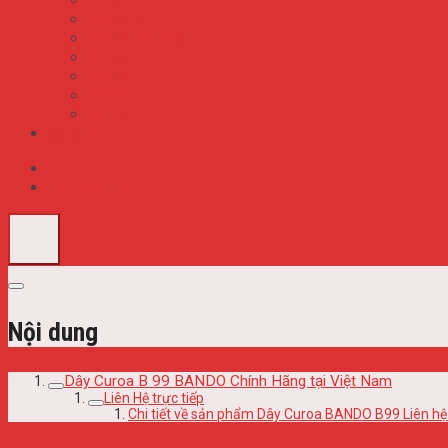
S8VK-S
S8VK-T
S8VK-WA WB
S8VK-X
S8VM
S8VS
S8VT
Tin Tức
Description
Reviews (0)
Nội dung
Dây Curoa B 99 BANDO Chính Hãng tại Việt Nam
Liên Hệ trực tiếp
Chi tiết về sản phẩm Dây Curoa BANDO B99 Liên hệ 