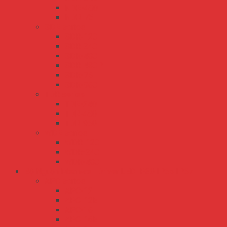
NDR-480
NDR-75
SDR series
SDR-120
SDR-240
SDR-480
SDR-480P
SDR-75
SDR-960
TDR series
TDR-240
TDR-480
TDR-960
WDR series
WDR-120
WDR-240
WDR-480
Bộ Nguồn Meanwell Driver LED IP30 IP65 IP67
APC series
APC-12
APC-12E
APC-16
APC-16E