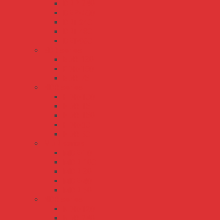
DRP-240
DRP-480
DRT-240
DRT-480
DRT-960
EDR series
EDR-120
EDR-150
EDR-75
HDR series
HDR-100
HDR-15
HDR-150
HDR-30
HDR-60
MDR series
MDR-10
MDR-100
MDR-20
MDR-40
MDR-60
NDR series
NDR-120
NDR-240