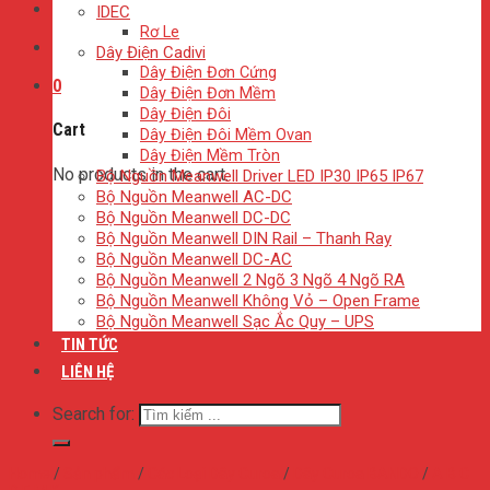
IDEC
Rơ Le
Dây Điện Cadivi
Dây Điện Đơn Cứng
0
Dây Điện Đơn Mềm
Dây Điện Đôi
Cart
Dây Điện Đôi Mềm Ovan
Dây Điện Mềm Tròn
No products in the cart.
Bộ Nguồn Meanwell Driver LED IP30 IP65 IP67
Bộ Nguồn Meanwell AC-DC
Bộ Nguồn Meanwell DC-DC
Bộ Nguồn Meanwell DIN Rail – Thanh Ray
Bộ Nguồn Meanwell DC-AC
Bộ Nguồn Meanwell 2 Ngõ 3 Ngõ 4 Ngõ RA
Bộ Nguồn Meanwell Không Vỏ – Open Frame
Bộ Nguồn Meanwell Sạc Ắc Quy – UPS
TIN TỨC
LIÊN HỆ
Search for:
Home
/
Sản phẩm
/
Các Loại Dây Curoa
/
Dây Curoa BANDO
/
A B C