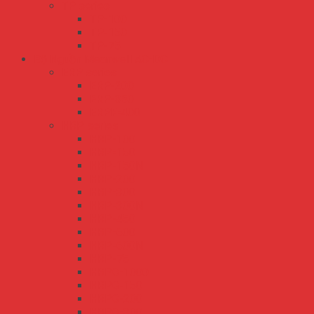
TP series
TP-100
TP-150
TP-75
Bộ Nguồn Meanwell AC-DC
ERP series
ERP-200
ERP-350
ERPF-400
HRP series
HRP-100
HRP-150
HRP-150N
HRP-200
HRP-300
HRP-300N
HRP-450
HRP-600
HRP-600N
HRP-75
HRPG-1000
HRPG-150
HRPG-200
HRPG-300