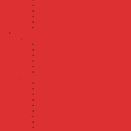
SD-200
SD-25
SD-350
SD-50
SD-500
Bộ Nguồn Meanwell DIN Rail - Thanh Ray
DDR series
DDR-120
DDR-15
DDR-240
DDR-30
DDR-480
DDR-60
DR series
DR-100
DR-120
DR-15
DR-30
DR-45
DR-60
DR-75
DR-RDN20
DRH-120