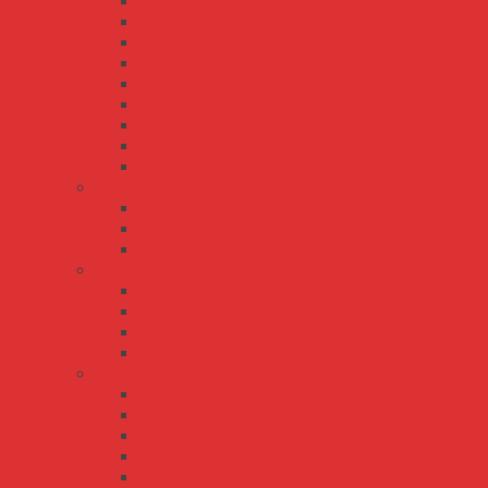
HLG-320H-C
HLG-40H
HLG-480H
HLG-480H-C
HLG-600H
HLG-60H
HLG-60H-C
HLG-80H
HLG-80H-C
LCM series
LCM-25
LCM-40
LCM-60
LPL/LPH/LPLC/LPHC series
LPH-18
LPHC-18
LPL-18
LPLC-18
LPV/LPC series
LPC-100
LPC-150
LPC-20
LPC-35
LPC-60