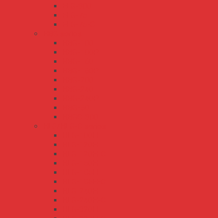
ELG-300
ELG-75
ELG-75-C
HBG series
HBG-100
HBG-100P
HBG-160
HBG-160P
HBG-200
HBG-240
HBG-240P
HBG-60
HBGC-300
HLG/HLG-C series
HLG-100H
HLG-120H
HLG-120H-C
HLG-150H
HLG-185H
HLG-185H-C
HLG-240H
HLG-240H-C
HLG-320H