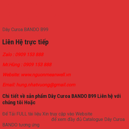
Dây Curoa B 99 BANDO Chính
Hãng tại Việt Nam
Dây Curoa BANDO B99
Liên Hệ trực tiếp
Zalo : 0909 153 888
Mr.Hùng : 0909 153 888
Website: www.nguonmeanwell.vn
Email: hung.nhatvuong@gmail.com
Chi tiết về sản phẩm Dây Curoa BANDO B99 Liên hệ với
chúng tôi Hoặc
Để Tải FULL tài liệu Xin truy cập vào Website
www.nguonmeanwell.vn
để xem đầy đủ Catalogue Dây Curoa
BANDO tương ứng