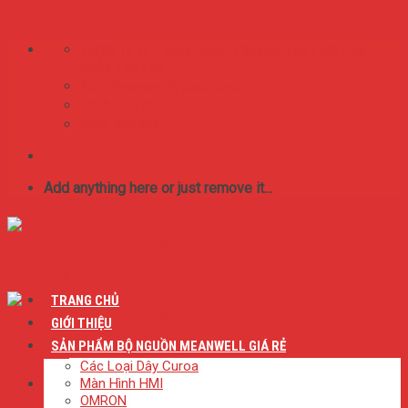
Skip to content
75/65/16 Lý Thánh Tông. Phường Tân Thới Hòa,
Quận Tân Phú
BestMeanwell@gmail.com
0:8 SA - 17:00 CH
0909.046.626
Add anything here or just remove it...
TRANG CHỦ
GIỚI THIỆU
SẢN PHẨM BỘ NGUỒN MEANWELL GIÁ RẺ
Các Loại Dây Curoa
Màn Hình HMI
OMRON