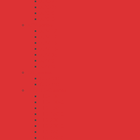
APC-25
APC-35
APC-8
APC-8E
APV series
APV-12
APV-12E
APV-16
APV-16E
APV-35
APV-8
APV-8E
CLG series
CLG-100
CLG-150
ELG/ELG-C series
ELG-100
ELG-100-C
ELG-150
ELG-150-C
ELG-200
ELG-200-C
ELG-240
ELG-240-C