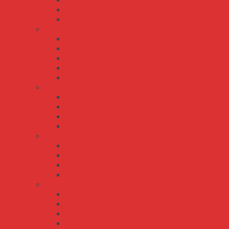
QP-150
QP-200
QP-320
RD series
RD-125
RD-35
RD-50
RD-65
RD-85
RID series
RID-125
RID-50
RID-65
RID-85
RQ series
RQ-125
RQ-50
RQ-65
RQ-85
RT series
RT-125
RT-50
RT-65
RT-85