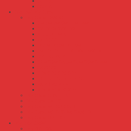
SCP-50
SCP-75
Các Loại Dây Curoa
Dây Curoa BANDO
3M 5M 7M 8M 11M 14M
3V 5V 8V 3VX 5VX
A B C D E M K
AA BB CC
DS5M DS8M DS14M
DXL DL DH L H XH XXH MXL XL
RPF PJ PK PL
S2M S3M S4.5M S5M S8M S14M
SA SB SC
SPA SPB SPC SPZ
T2.5 T5 T10 DT5 DT10
VA VB VC VD VE
XPA XPB XPC XPZ
Dây Curoa CONTITECH
Dây Curoa GATES
Dây Curoa MITSUBOSHI
Dây Curoa MITSUSUMI SANLUX
Dây Curoa OPTIBELT
Dây Điện Cadivi
Dây Điện Đôi