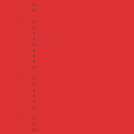
HRPG-450
HRPG-600
LRS series
LRS-100
LRS-150
LRS-200
LRS-35
LRS-350
LRS-450
LRS-50
LRS-600
LRS-75
MSP series
MSP-100
MSP-1000
MSP-200
MSP-300
MSP-450
MSP-600
NES series
NES-100
NES-15
NES-150