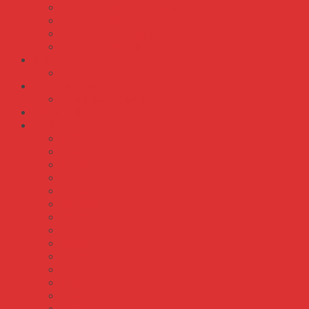
Dây Điện Đôi Mềm Ovan
Dây Điện Đơn Cứng
Dây Điện Đơn Mềm
Dây Điện Mềm Tròn
IDEC
Rơ Le
Màn Hình HMI
Màn Hình Weintek
Meanwell
OMRON
S82J
S82K
S82S
S8AS
S8FS-C
S8FS-G
S8JC
S8JX-G
S8JX-P
S8TS
S8VE
S8VK-C
S8VK-G