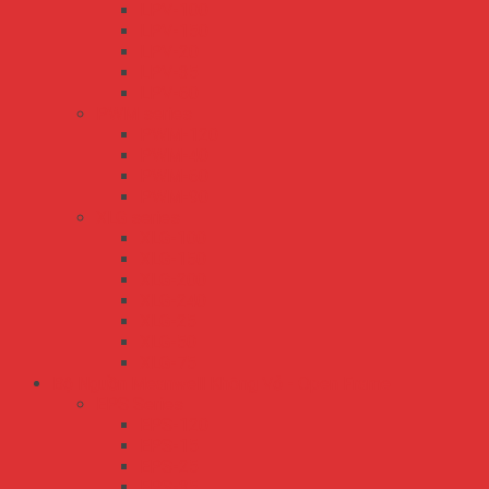
LPV-100
LPV-150
LPV-20
LPV-35
LPV-60
PWM series
PWM-120
PWM-40
PWM-60
PWM-90
XLG series
XLG-100
XLG-150
XLG-200
XLG-240
XLG-25
XLG-50
XLG-75
Bộ Nguồn Meanwell Không Vỏ - Open Frame
EPS Series
EPS-120
EPS-15
EPS-25
EPS-35