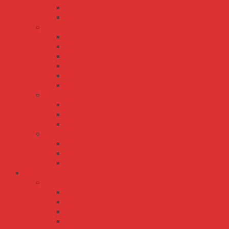
NDR-480
NDR-75
SDR series
SDR-120
SDR-240
SDR-480
SDR-480P
SDR-75
SDR-960
TDR series
TDR-240
TDR-480
TDR-960
WDR series
WDR-120
WDR-240
WDR-480
Bộ Nguồn Meanwell Driver LED IP30 IP65 IP67
APC series
APC-12
APC-12E
APC-16
APC-16E