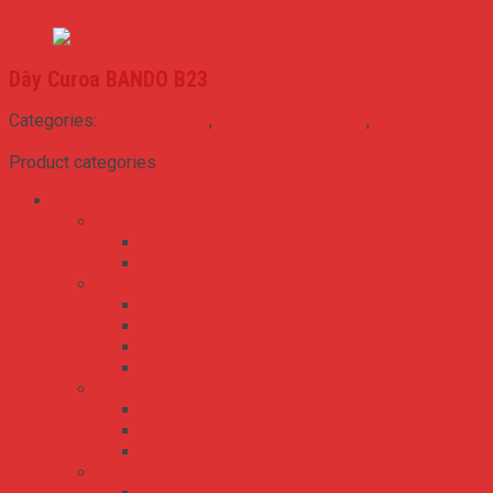
D E M K
Dây Curoa BANDO B23
Categories:
A B C D E M K
,
Các Loại Dây Curoa
,
Dây Curoa
BANDO
Product categories
Bộ Nguồn Meanwell 2 Ngõ 3 Ngõ 4 Ngõ RA
ADS series
ADS-155
ADS-55
NED series
NED-100
NED-35
NED-50
NED-75
NET series
NET-35
NET-50
NET-75
QP series