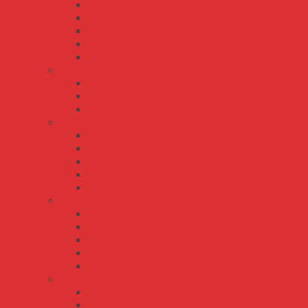
DRP-240
DRP-480
DRT-240
DRT-480
DRT-960
EDR series
EDR-120
EDR-150
EDR-75
HDR series
HDR-100
HDR-15
HDR-150
HDR-30
HDR-60
MDR series
MDR-10
MDR-100
MDR-20
MDR-40
MDR-60
NDR series
NDR-120
NDR-240