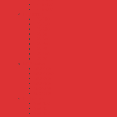
HRPG-450
HRPG-600
LRS series
LRS-100
LRS-150
LRS-200
LRS-35
LRS-350
LRS-450
LRS-50
LRS-600
LRS-75
MSP series
MSP-100
MSP-1000
MSP-200
MSP-300
MSP-450
MSP-600
NES series
NES-100
NES-15
NES-150