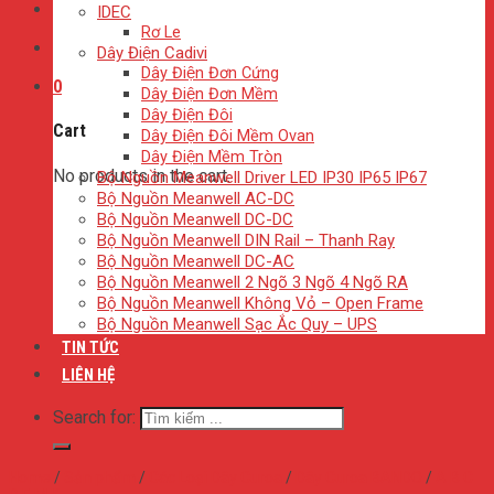
IDEC
Rơ Le
Dây Điện Cadivi
Dây Điện Đơn Cứng
0
Dây Điện Đơn Mềm
Dây Điện Đôi
Cart
Dây Điện Đôi Mềm Ovan
Dây Điện Mềm Tròn
No products in the cart.
Bộ Nguồn Meanwell Driver LED IP30 IP65 IP67
Bộ Nguồn Meanwell AC-DC
Bộ Nguồn Meanwell DC-DC
Bộ Nguồn Meanwell DIN Rail – Thanh Ray
Bộ Nguồn Meanwell DC-AC
Bộ Nguồn Meanwell 2 Ngõ 3 Ngõ 4 Ngõ RA
Bộ Nguồn Meanwell Không Vỏ – Open Frame
Bộ Nguồn Meanwell Sạc Ắc Quy – UPS
TIN TỨC
LIÊN HỆ
Search for:
Home
/
Sản phẩm
/
Các Loại Dây Curoa
/
Dây Curoa BANDO
/
A B C