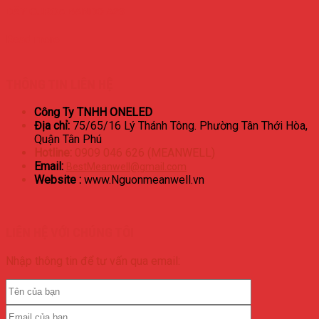
DÂY CUROA BANDO A23
Read more
THÔNG TIN LIÊN HỆ
Công Ty TNHH ONELED
Địa chỉ:
75/65/16 Lý Thánh Tông. Phường Tân Thới Hòa,
Quận Tân Phú
Hotline:
0909 046 626 (MEANWELL)
Email:
BestMeanwell@gmail.com
Website :
www.Nguonmeanwell.vn
LIÊN HỆ VỚI CHÚNG TÔI
Nhập thông tin để tư vấn qua email: