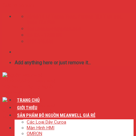
Skip to content
75/65/16 Lý Thánh Tông. Phường Tân Thới Hòa,
Quận Tân Phú
BestMeanwell@gmail.com
0:8 SA - 17:00 CH
0909.046.626
Add anything here or just remove it...
TRANG CHỦ
GIỚI THIỆU
SẢN PHẨM BỘ NGUỒN MEANWELL GIÁ RẺ
Các Loại Dây Curoa
Màn Hình HMI
OMRON