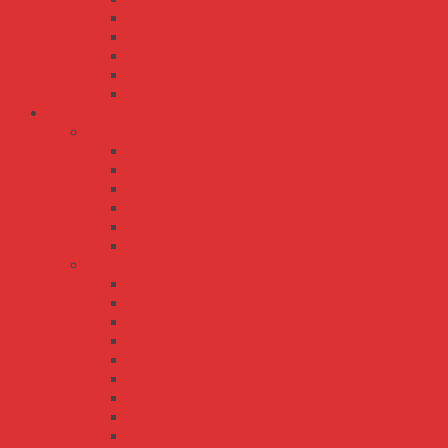
SD-200
SD-25
SD-350
SD-50
SD-500
Bộ Nguồn Meanwell DIN Rail - Thanh Ray
DDR series
DDR-120
DDR-15
DDR-240
DDR-30
DDR-480
DDR-60
DR series
DR-100
DR-120
DR-15
DR-30
DR-45
DR-60
DR-75
DR-RDN20
DRH-120