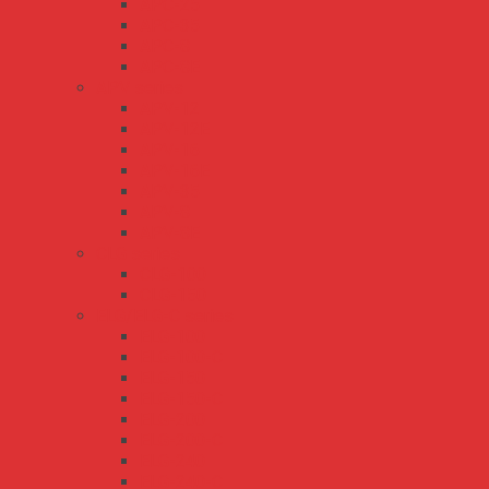
APC-25
APC-35
APC-8
APC-8E
APV series
APV-12
APV-12E
APV-16
APV-16E
APV-35
APV-8
APV-8E
CLG series
CLG-100
CLG-150
ELG/ELG-C series
ELG-100
ELG-100-C
ELG-150
ELG-150-C
ELG-200
ELG-200-C
ELG-240
ELG-240-C