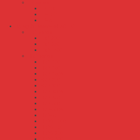
TP series
TP-100
TP-150
TP-75
Bộ Nguồn Meanwell AC-DC
ERP series
ERP-200
ERP-350
ERPF-400
HRP series
HRP-100
HRP-150
HRP-150N
HRP-200
HRP-300
HRP-300N
HRP-450
HRP-600
HRP-600N
HRP-75
HRPG-1000
HRPG-150
HRPG-200
HRPG-300