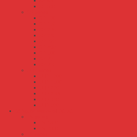
SE-450
SE-600
SP series
SP-100
SP-150
SP-200
SP-240
SP-320
SP-480
SP-500
SP-75
SP-750
UHP series
UHP-1000
UHP-1500
UHP-200
UHP-2500
UHP-350
UHP-500
Bộ Nguồn Meanwell DC-AC
TN series
TN-1500
TN-3000
TS series