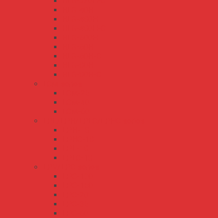
HLG-320H-C
HLG-40H
HLG-480H
HLG-480H-C
HLG-600H
HLG-60H
HLG-60H-C
HLG-80H
HLG-80H-C
LCM series
LCM-25
LCM-40
LCM-60
LPL/LPH/LPLC/LPHC series
LPH-18
LPHC-18
LPL-18
LPLC-18
LPV/LPC series
LPC-100
LPC-150
LPC-20
LPC-35
LPC-60