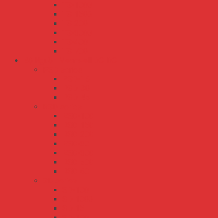
TS-1000
TS-1500
TS-200
TS-3000
TS-400
TS-700
Bộ Nguồn Meanwell DC-DC
PSD series
PSD-15
PSD-30
PSD-45
RSD series
RSD-100
RSD-150
RSD-200
RSD-30
RSD-300
RSD-500
RSD-60
SD series
SD-100
SD-1000
SD-15
SD-150