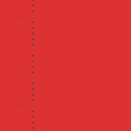
QP-150
QP-200
QP-320
RD series
RD-125
RD-35
RD-50
RD-65
RD-85
RID series
RID-125
RID-50
RID-65
RID-85
RQ series
RQ-125
RQ-50
RQ-65
RQ-85
RT series
RT-125
RT-50
RT-65
RT-85