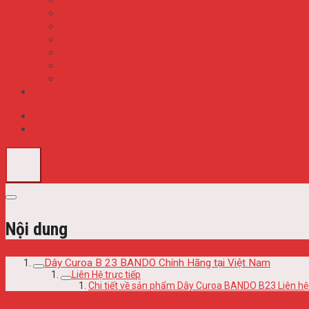
S8VK-S
S8VK-T
S8VK-WA WB
S8VK-X
S8VM
S8VS
S8VT
Tin Tức
Description
Reviews (0)
Nội dung
Dây Curoa B 23 BANDO Chính Hãng tại Việt Nam
Liên Hệ trực tiếp
Chi tiết về sản phẩm Dây Curoa BANDO B23 Liên hệ 