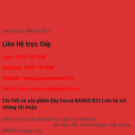
Dây Curoa B 23 BANDO Chính
Hãng tại Việt Nam
Dây Curoa BANDO B23
Liên Hệ trực tiếp
Zalo : 0909 153 888
Mr.Hùng : 0909 153 888
Website: www.nguonmeanwell.vn
Email: hung.nhatvuong@gmail.com
Chi tiết về sản phẩm Dây Curoa BANDO B23 Liên hệ với
chúng tôi Hoặc
Để Tải FULL tài liệu Xin truy cập vào Website
www.nguonmeanwell.vn
để xem đầy đủ Catalogue Dây Curoa
BANDO tương ứng