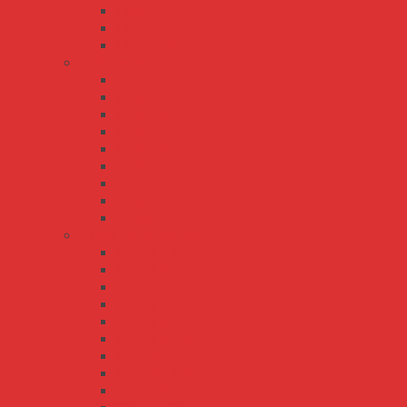
ELG-300
ELG-75
ELG-75-C
HBG series
HBG-100
HBG-100P
HBG-160
HBG-160P
HBG-200
HBG-240
HBG-240P
HBG-60
HBGC-300
HLG/HLG-C series
HLG-100H
HLG-120H
HLG-120H-C
HLG-150H
HLG-185H
HLG-185H-C
HLG-240H
HLG-240H-C
HLG-320H