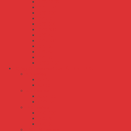
RPS-120S
RPS-160
RPS-200
RPS-30
RPS-300
RPS-400
RPS-45
RPS-500
RPS-60
RPS-65
RPS-75
RPSG-160
Bộ Nguồn Meanwell Sạc Ắc Quy - UPS
AD series
AD-155
AD-55
ADD series
ADD-155
ADD-55
DRC series
DRC-100
DRC-40
DRC-60
ENC ENP series