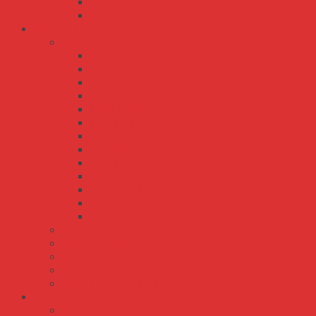
SCP-50
SCP-75
Các Loại Dây Curoa
Dây Curoa BANDO
3M 5M 7M 8M 11M 14M
3V 5V 8V 3VX 5VX
A B C D E M K
AA BB CC
DS5M DS8M DS14M
DXL DL DH L H XH XXH MXL XL
RPF PJ PK PL
S2M S3M S4.5M S5M S8M S14M
SA SB SC
SPA SPB SPC SPZ
T2.5 T5 T10 DT5 DT10
VA VB VC VD VE
XPA XPB XPC XPZ
Dây Curoa CONTITECH
Dây Curoa GATES
Dây Curoa MITSUBOSHI
Dây Curoa MITSUSUMI SANLUX
Dây Curoa OPTIBELT
Dây Điện Cadivi
Dây Điện Đôi