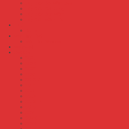
Dây Điện Đôi Mềm Ovan
Dây Điện Đơn Cứng
Dây Điện Đơn Mềm
Dây Điện Mềm Tròn
IDEC
Rơ Le
Màn Hình HMI
Màn Hình Weintek
Meanwell
OMRON
S82J
S82K
S82S
S8AS
S8FS-C
S8FS-G
S8JC
S8JX-G
S8JX-P
S8TS
S8VE
S8VK-C
S8VK-G